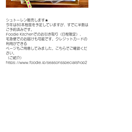
シュトーレン販売します★
今年は80本程度を予定していますが、すでに半数は
ご予約済みです。
Foodie Kitchenでのお引き取り（日程限定）、
宅急便でのお届けも可能です。クレジットカードの
利用ができる
ページもご用意してみました。こちらでご確認くだ
さい。
（ご紹介）
https://www.foodie.jp/seasonsspecialshop2
022
（商品）
https://foodie2022.square.site/
Previous
Next
© 2026
by
Foodie & Co., ltd.
2-17-12 Takanawa Minato-ku, Tokyo Japan
108-0074