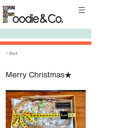
< Back
Merry Christmas★