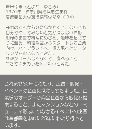
豊田倖未（とよだ ゆきみ）
1970年 神奈川県横浜市生まれ
慶應義塾大学環境情報学部卒（'94）
子供のころから好奇心が強くて、なんでも
自分でやってみないと気が済まない性格
祖母の影響で料理にめざめ、趣味を超えて
今に至る。料理教室からスタートして企業
向け、ハイブランドへ、個人宅へとケータ
リングをおこなってきた。
料理がゴールじゃなくて、食べること＝
​生きてくチカラを伝えたいと奔走。
これまで30年にわたり、広告・販促・
イベントの企画に携わってきました。企
業様のオーダーで商品企画から販促を提
案すること、またマンションなどのコミ
ュニティ形成につながるイベントの企画
は首都圏を中心に25年にわたり行って
います。