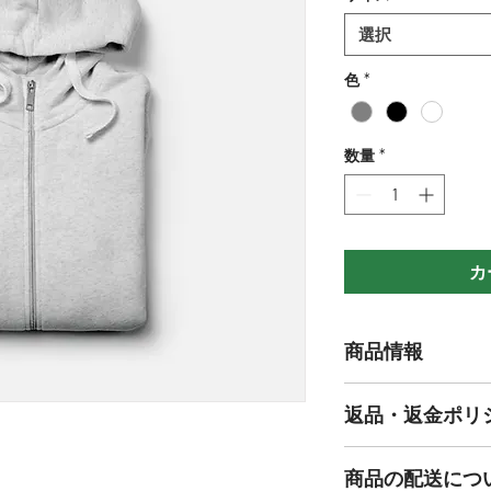
選択
色
*
数量
*
カ
商品情報
商品の詳細を入力し
返品・返金ポリ
明に加え、商品の特
しましょう。
返品・返金規約を入
商品の配送につ
だけなかった場合の