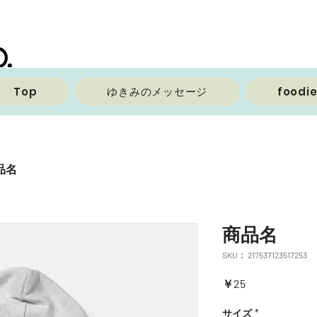
Top
ゆきみのメッセージ
foodi
品名
商品名
SKU： 217537123517253
価
￥25
格
サイズ
*