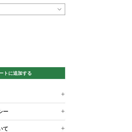
ートに追加する
てください。サイズ、素材、取扱説
シー
徴やおすすめのポイントなどを説明
力してください。商品にご満足いた
いて
返品・返金ポリシーと手順を説明し